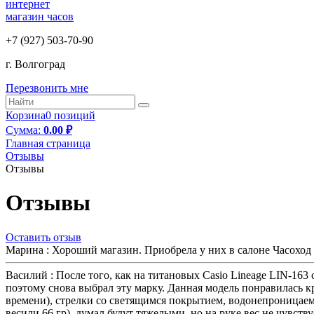
интернет
магазин часов
+7 (927) 503-70-90
г. Волгоград
Перезвонить мне
Корзина
0 позиций
Cумма:
0.00 ₽
Главная страница
Отзывы
Отзывы
Отзывы
Оставить отзыв
Марина :
Хороший магазин. Приобрела у них в салоне Часоход 
Василий :
После того, как на титановых Casio Lineage LIN-163 
поэтому снова выбрал эту марку. Данная модель понравилась 
времени), стрелки со светящимся покрытием, водонепроницаемос
весили 66 гр), думал будут тяжелыми, но на руке вес не чувст