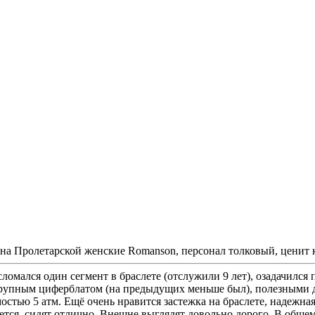
на Пролетарской женские Romanson, персонал толковый, ценит к
сломался один сегмент в браслете (отслужили 9 лет), озадачился
крупным циферблатом (на предыдущих меньше был), полезными до
тью 5 атм. Ещё очень нравится застежка на браслете, надежная 
вуется, сидят отлично. Внешне выглядят довольно дорого. В обще