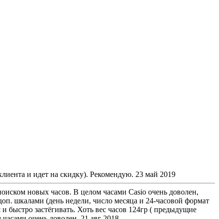
лиента и идет на скидку). Рекомендую.
23 май 2019
 поиском новых часов. В целом часами Casio очень доволен,
п. шкалами (день недели, число месяца и 24-часовой формат
и быстро застёгивать. Хоть вес часов 124гр ( предыдущие
м часами очень доволен.
21 авг 2018