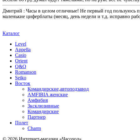
Дмитрий :
Часы в целом отличные! Не первый год пользуюсь пр
маленькие циферблаты (месяц, день недели и т.д. исправно ра
Каталог
Level
Appella
Casio
Orient
Q&Q
Romanson
Seiko
Восток
Командирские,автоподзавод
AMFIBIA женские
Амфибия
Зксклюзивные
Командирские
Партнер
Полет
Charm
© 2026 Интернет-магазин «Часоход»