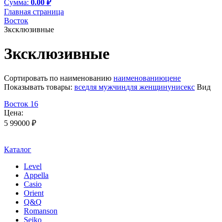
Cумма:
0.00 ₽
Главная страница
Восток
Зксклюзивные
Зксклюзивные
Сортировать по
наименованию
наименованию
цене
Показывать товары:
все
для мужчин
для женщин
унисекс
Вид
Восток 16
Цена:
5 990
00
₽
Каталог
Level
Appella
Casio
Orient
Q&Q
Romanson
Seiko