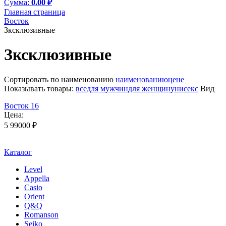
Cумма:
0.00 ₽
Главная страница
Восток
Зксклюзивные
Зксклюзивные
Сортировать по
наименованию
наименованию
цене
Показывать товары:
все
для мужчин
для женщин
унисекс
Вид
Восток 16
Цена:
5 990
00
₽
Каталог
Level
Appella
Casio
Orient
Q&Q
Romanson
Seiko