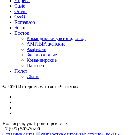
Appella
Casio
Orient
Q&Q
Romanson
Seiko
Восток
Командирские,автоподзавод
AMFIBIA женские
Амфибия
Зксклюзивные
Командирские
Партнер
Полет
Charm
© 2026 Интернет-магазин «Часоход»
Волгоград, ул. Пролетарская 18
+7 (927) 503-70-90
Создание сайта